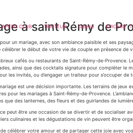
iage à saint Rémy de P
L’APERO CLUB
TRAITEUR
Galerie
EPICERIE
 pour un mariage, avec son ambiance paisible et ses paysage
élébrer le début de votre vie de couple en présence de vo
ombreux cafés ou restaurants de Saint-Rémy-de-Provence. Le
enades, ainsi que des cocktails signature pour compléter le
ur les invités, ou d’engager un traiteur pour s’occuper de to
ariage est une décision importante. Les terrains de jeux exté
ires pour les mariages à Saint-Rémy-de-Provence. L’ambian
s que des lanternes, des fleurs et des guirlandes de lumièr
 peut être une occasion de se divertir et de socialiser avec
liers culinaires et les dégustations de vin peuvent être organ
 de célébrer votre amour et de partager cette joie avec vo