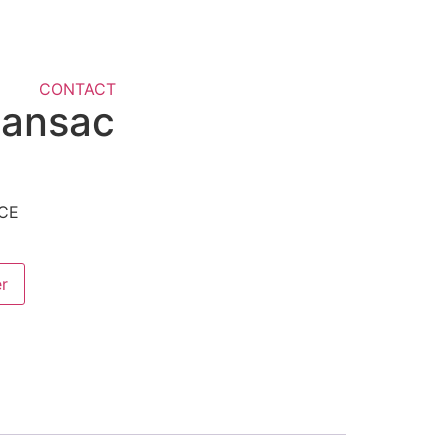
CONTACT
Lansac
CE
er