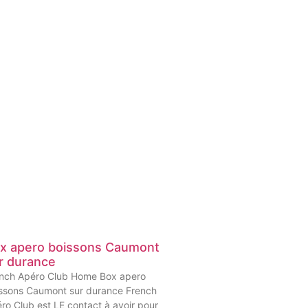
x apero boissons Caumont
r durance
nch Apéro Club Home Box apero
ssons Caumont sur durance French
ro Club est LE contact à avoir pour