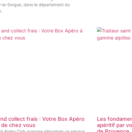
ur-la-Sorgue, dans le département du
e,
and collect frais : Votre Box Apéro
Les fondament
é de chez vous
apéritif par v
de Provence
ch Apéro Club propose désormais un service