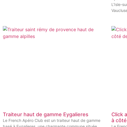
L’Isle-s
Vauclus
Traiteur haut de gamme Eygalieres
Click 
à côt
Le French Apéro Club est un traiteur haut de gamme
basé à Eygalieres, une charmante commune située
Le Fren