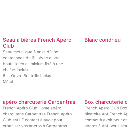
Seau à bières French Apéro
Blanc condrieu
Club
Seau métallique à anse d´une
contenance de 6L. Avec ouvre-
bouteille en aluminium fixé à une
chaîne-incluse.
6 L. Ouvre Bouteille Inclus
Métal
apéro charcuterie Carpentras
Box charcuterie d
French Apéro Club Home apéro
French Apéro Club Box
charcuterie Carpentras French Apéro
dinatoire Apt French A
Club est LE contact à avoir pour
contact à avoir pour o
organiser vos aperos à Carpentras
aperos à Apt. Vous aim