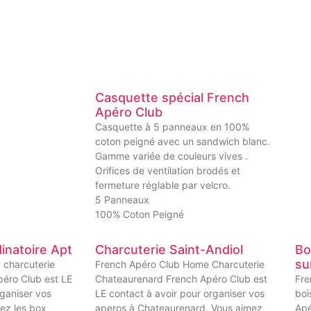
Casquette spécial French
Apéro Club
Casquette à 5 panneaux en 100%
coton peigné avec un sandwich blanc.
Gamme variée de couleurs vives .
Orifices de ventilation brodés et
fermeture réglable par velcro.
5 Panneaux
100% Coton Peigné
inatoire Apt
Charcuterie Saint-Andiol
Bo
su
 charcuterie
French Apéro Club Home Charcuterie
péro Club est LE
Chateaurenard French Apéro Club est
Fre
rganiser vos
LE contact à avoir pour organiser vos
boi
ez les box
aperos à Chateaurenard. Vous aimez
Apé