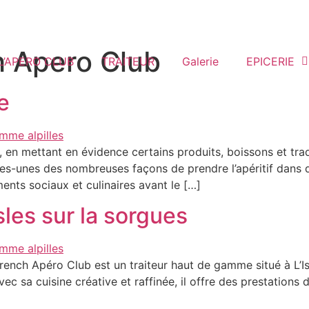
h Apero Club
L’APERO CLUB
TRAITEUR
Galerie
EPICERIE
e
if, en mettant en évidence certains produits, boissons et tra
s-unes des nombreuses façons de prendre l’apéritif dans d
ments sociaux et culinaires avant le […]
sles sur la sorgues
e French Apéro Club est un traiteur haut de gamme situé à L’
c sa cuisine créative et raffinée, il offre des prestations 