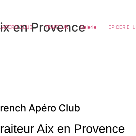
Aix en Provence
L’APERO CLUB
TRAITEUR
Galerie
EPICERIE
rench Apéro Club
raiteur Aix en Provence