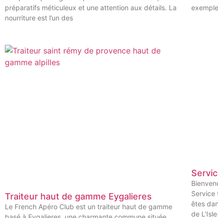
préparatifs méticuleux et une attention aux détails. La
exempl
nourriture est l’un des
Servic
Bienvenu
Service 
Traiteur haut de gamme Eygalieres
êtes dan
Le French Apéro Club est un traiteur haut de gamme
de L’Isl
basé à Eygalieres, une charmante commune située