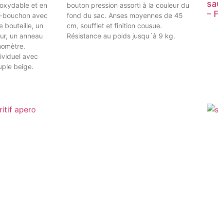
sa
noxydable et en
bouton pression assorti à la couleur du
– 
e-bouchon avec
fond du sac. Anses moyennes de 45
 bouteille, un
cm, soufflet et finition cousue.
ur, un anneau
Résistance au poids jusqu´à 9 kg.
momètre.
ividuel avec
uple beige.