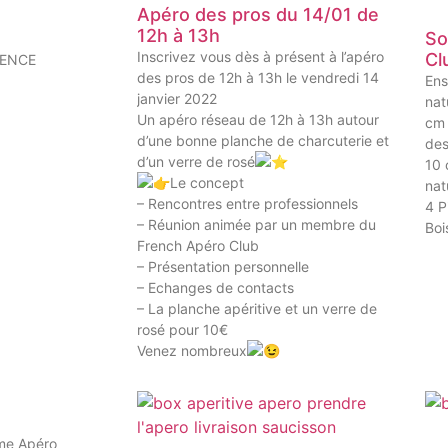
Apéro des pros du 14/01 de
12h à 13h
So
Inscrivez vous dès à présent à l’apéro
Cl
DENCE
des pros de 12h à 13h le vendredi 14
Ens
janvier 2022
nat
Un apéro réseau de 12h à 13h autour
cm 
d’une bonne planche de charcuterie et
des
d’un verre de rosé
10 
Le concept
nat
– Rencontres entre professionnels
4 P
– Réunion animée par un membre du
Boi
French Apéro Club
– Présentation personnelle
– Echanges de contacts
– La planche apéritive et un verre de
rosé pour 10€
Venez nombreux
me Apéro