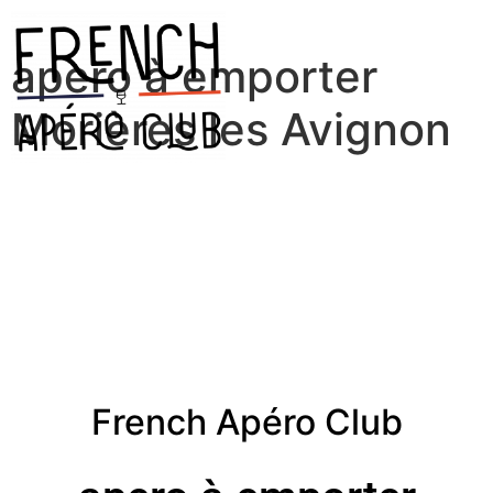
apero à emporter
Morières les Avignon
French Apéro Club