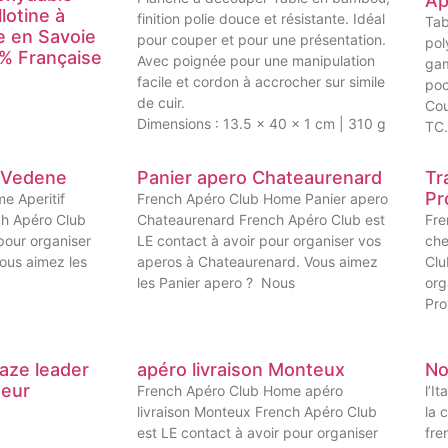
Ap
lotine à
finition polie douce et résistante. Idéal
Tab
e en Savoie
pour couper et pour une présentation.
pol
0% Française
Avec poignée pour une manipulation
gam
facile et cordon à accrocher sur simile
poc
de cuir.
Cou
Dimensions : 13.5 x 40 x 1 cm | 310 g
TC.
e Vedene
Panier apero Chateaurenard
Tr
Pr
e Aperitif
French Apéro Club Home Panier apero
ch Apéro Club
Chateaurenard French Apéro Club est
Fre
pour organiser
LE contact à avoir pour organiser vos
che
ous aimez les
aperos à Chateaurenard. Vous aimez
Clu
les Panier apero ? Nous
org
Pro
aze leader
apéro livraison Monteux
No
teur
French Apéro Club Home apéro
l’I
livraison Monteux French Apéro Club
la c
est LE contact à avoir pour organiser
fre