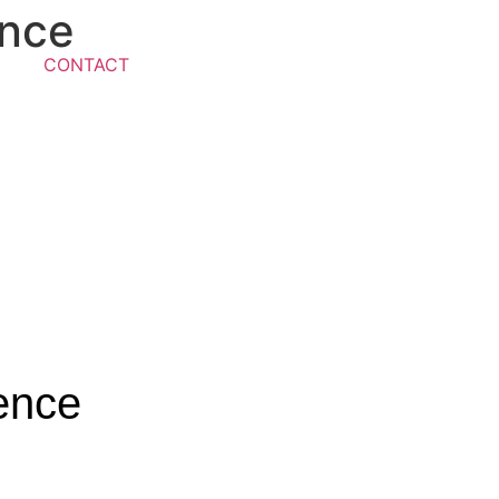
ence
CONTACT
vence