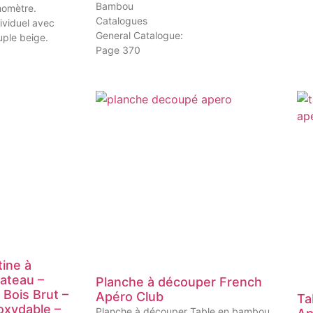
Bambou
momètre.
Catalogues
ividuel avec
General Catalogue:
uple beige.
Page 370
tine à
lateau –
Planche à découper French
 Bois Brut –
Apéro Club
Ta
oxydable –
Planche à découper Table en bambou,