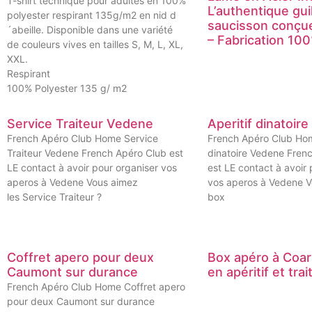
T-shirt technique pour adultes en 100%
L’authentique guil
polyester respirant 135g/m2 en nid d
saucisson conçu
´abeille. Disponible dans une variété
– Fabrication 10
de couleurs vives en tailles S, M, L, XL,
XXL.
Respirant
100% Polyester 135 g/ m2
Service Traiteur Vedene
Aperitif dinatoir
French Apéro Club Home Service
French Apéro Club Hom
Traiteur Vedene French Apéro Club est
dinatoire Vedene Fren
LE contact à avoir pour organiser vos
est LE contact à avoir 
aperos à Vedene Vous aimez
vos aperos à Vedene V
les Service Traiteur ?
box
Coffret apero pour deux
Box apéro à Coar
Caumont sur durance
en apéritif et trai
French Apéro Club Home Coffret apero
pour deux Caumont sur durance