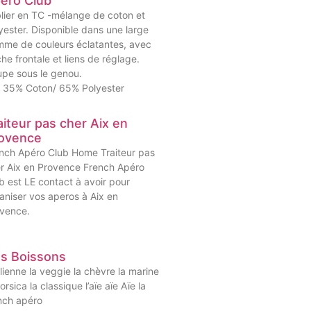
éro Club
lier en TC -mélange de coton et
yester. Disponible dans une large
me de couleurs éclatantes, avec
he frontale et liens de réglage.
pe sous le genou.
 35% Coton/ 65% Polyester
aiteur pas cher Aix en
ovence
nch Apéro Club Home Traiteur pas
r Aix en Provence French Apéro
b est LE contact à avoir pour
aniser vos aperos à Aix en
vence.
s Boissons
talienne la veggie la chèvre la marine
orsica la classique l’aïe aïe Aïe la
nch apéro