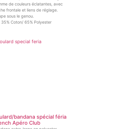
me de couleurs éclatantes, avec
he frontale et liens de réglage.
pe sous le genou.
 35% Coton/ 65% Polyester
ulard/bandana spécial féria
ench Apéro Club
dana extra-large en polyester