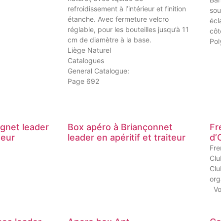
refroidissement à l’intérieur et finition
sou
étanche. Avec fermeture velcro
écl
réglable, pour les bouteilles jusqu’à 11
côt
cm de diamètre à la base.
Pol
Liège Naturel
Catalogues
General Catalogue:
Page 692
ignet leader
Box apéro à Briançonnet
Fr
teur
leader en apéritif et traiteur
d’
Fre
Clu
Clu
org
Vou