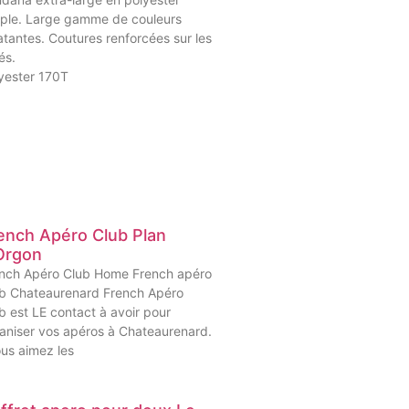
ple. Large gamme de couleurs
atantes. Coutures renforcées sur les
és.
yester 170T
ench Apéro Club Plan
Orgon
nch Apéro Club Home French apéro
b Chateaurenard French Apéro
b est LE contact à avoir pour
aniser vos apéros à Chateaurenard.
s aimez les