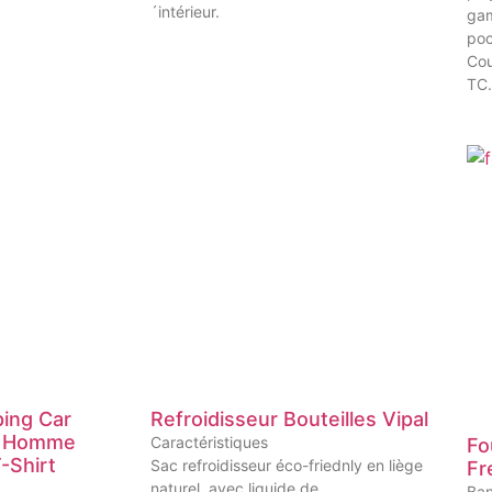
´intérieur.
gam
poc
Cou
TC.
ing Car
Refroidisseur Bouteilles Vipal
e Homme
Caractéristiques
Fo
-Shirt
Sac refroidisseur éco-friednly en liège
Fr
naturel, avec liquide de
Ban