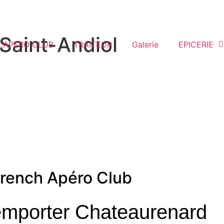
Saint-Andiol
L’APERO CLUB
TRAITEUR
Galerie
EPICERIE
rench Apéro Club
emporter Chateaurenard