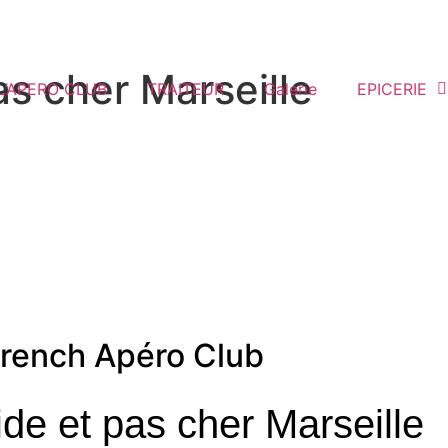
as cher Marseille
L’APERO CLUB
TRAITEUR
Galerie
EPICERIE
rench Apéro Club
de et pas cher Marseille