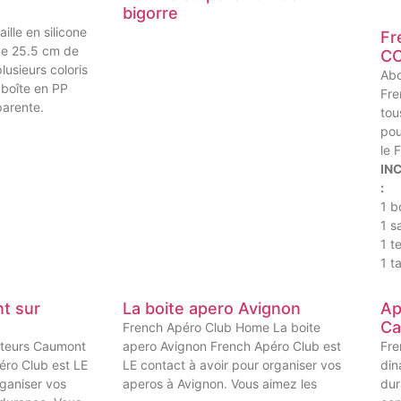
bigorre
lle en silicone
Fr
 de 25.5 cm de
C
lusieurs coloris
Abo
 boîte en PP
Fre
parente.
tou
pou
le 
IN
:
1 b
1 s
1 te
1 t
t sur
La boite apero Avignon
Ap
Ca
French Apéro Club Home La boite
iteurs Caumont
apero Avignon French Apéro Club est
Fre
éro Club est LE
LE contact à avoir pour organiser vos
din
rganiser vos
aperos à Avignon. Vous aimez les
dur