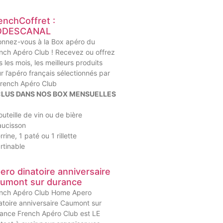
enchCoffret :
ODESCANAL
nnez-vous à la Box apéro du
nch Apéro Club ! Recevez ou offrez
s les mois, les meilleurs produits
r l’apéro français sélectionnés par
French Apéro Club
CLUS DANS NOS BOX MENSUELLES
outeille de vin ou de bière
aucisson
rrine, 1 paté ou 1 rillette
artinable
ero dinatoire anniversaire
umont sur durance
nch Apéro Club Home Apero
atoire anniversaire Caumont sur
ance French Apéro Club est LE