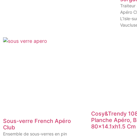
Traiteur
Apéro Cl
L’Isle-s
Vauclus
Cosy&Trendy 10
Planche Apéro, Bo
Sous-verre French Apéro
80×14.1xh1.5 Cm
Club
Ensemble de sous-verres en pin