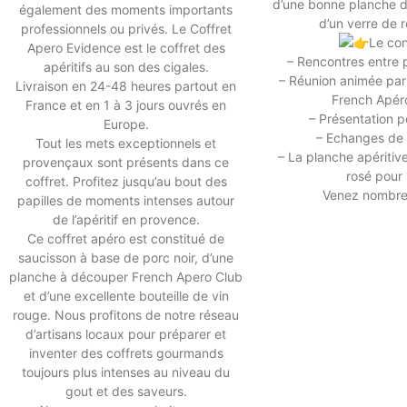
d’une bonne planche d
également des moments importants
d’un verre de 
professionnels ou privés. Le Coffret
Le co
Apero Evidence est le coffret des
– Rencontres entre 
apéritifs au son des cigales.
– Réunion animée pa
Livraison en 24-48 heures partout en
French Apér
France et en 1 à 3 jours ouvrés en
– Présentation p
Europe.
– Echanges de 
Tout les mets exceptionnels et
– La planche apéritiv
provençaux sont présents dans ce
rosé pour
coffret. Profitez jusqu’au bout des
Venez nombr
papilles de moments intenses autour
de l’apéritif en provence.
Ce coffret apéro est constitué de
saucisson à base de porc noir, d’une
planche à découper French Apero Club
et d’une excellente bouteille de vin
rouge. Nous profitons de notre réseau
d’artisans locaux pour préparer et
inventer des coffrets gourmands
toujours plus intenses au niveau du
gout et des saveurs.