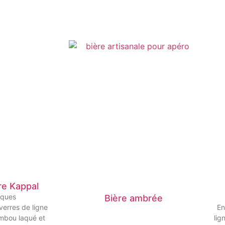
re Kappal
iques
Bière ambrée
erres de ligne
En
ambou laqué et
lig