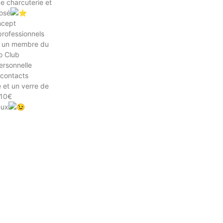
e charcuterie et
rosé
ncept
professionnels
r un membre du
o Club
ersonnelle
contacts
e et un verre de
 10€
eux