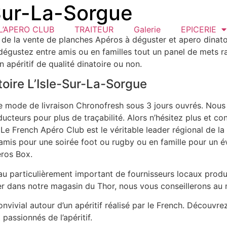
-Sur-La-Sorgue
L’APERO CLUB
TRAITEUR
Galerie
EPICERIE
 de la vente de planches Apéros à déguster et apero dinatoi
égustez entre amis ou en familles tout un panel de mets ra
 apéritif de qualité dinatoire ou non.
toire L’Isle-Sur-La-Sorgue
e mode de livraison Chronofresh sous 3 jours ouvrés. Nous 
oducteurs pour plus de traçabilité. Alors n’hésitez plus et 
is. Le French Apéro Club est le véritable leader régional de 
e amis pour une soirée foot ou rugby ou en famille pour un 
éros Box.
u particulièrement important de fournisseurs locaux produ
er dans notre magasin du Thor, nous vous conseillerons au 
vivial autour d’un apéritif réalisé par le French. Découvr
passionnés de l’apéritif.