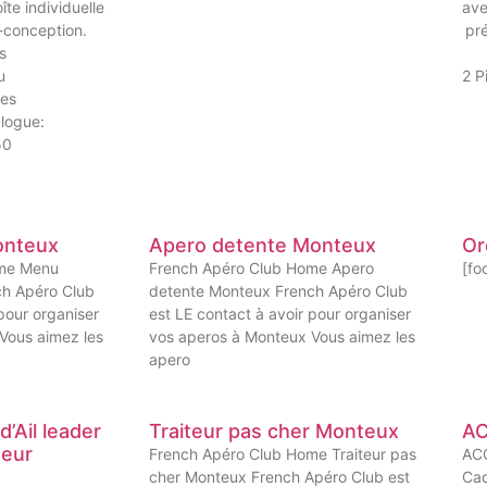
te individuelle
ave
o-conception.
pr
s
u
2 P
ues
logue:
50
onteux
Apero detente Monteux
Or
ome Menu
French Apéro Club Home Apero
[fo
ch Apéro Club
detente Monteux French Apéro Club
pour organiser
est LE contact à avoir pour organiser
Vous aimez les
vos aperos à Monteux Vous aimez les
apero
’Ail leader
Traiteur pas cher Monteux
AC
teur
French Apéro Club Home Traiteur pas
AC
cher Monteux French Apéro Club est
Cad