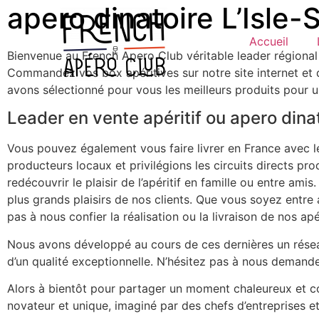
apero dinatoire L’Isle
Accueil
Bienvenue au French Apero Club véritable leader régional
Commandez vos box apéritives sur notre site internet et d
avons sélectionné pour vous les meilleurs produits pour un
Leader en vente apéritif ou apero dina
Vous pouvez également vous faire livrer en France avec l
producteurs locaux et privilégions les circuits directs pr
redécouvrir le plaisir de l’apéritif en famille ou entre am
plus grands plaisirs de nos clients. Que vous soyez entr
pas à nous confier la réalisation ou la livraison de nos ap
Nous avons développé au cours de ces dernières un résea
d’un qualité exceptionnelle. N’hésitez pas à nous demand
Alors à bientôt pour partager un moment chaleureux et con
novateur et unique, imaginé par des chefs d’entreprises et 