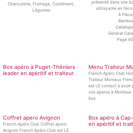
présenté dans une boî
Charcuterie, Fromage, Condiment,
attrayante en l’éc
Légumes
4 Pièce
Bambo
Catalog
General Cata
Page 6
Box apéro à Puget-Théniers
Menu Traiteur M
leader en apéritif et traiteur
French Apéro Club H
Traiteur Monteux Fren
est LE contact à avoir 
vos aperos à Monteux 
box
Coffret apero Avignon
Box apéro à Cap-d
en apéritif et trai
French Apéro Club Coffret apero
Avignon French Apéro Club est LE