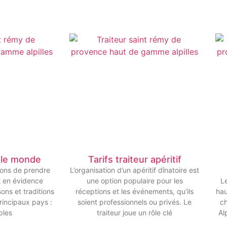
s le monde
Tarifs traiteur apéritif
açons de prendre
L’organisation d’un apéritif dînatoire est
nt en évidence
une option populaire pour les
Le
sons et traditions
réceptions et les événements, qu’ils
hau
rincipaux pays :
soient professionnels ou privés. Le
c
ples
traiteur joue un rôle clé
Al