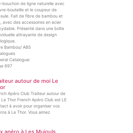
e-bouchon de ligne naturelle avec
uvre-bouteille et le coupeur de
sule. Fait de fibre de bambou et
, avec des accessoires en acier
xydable. Présenté dans une boîte
ividuelle attrayante de design
logique.
re Bambou/ ABS
alogues
eral Catalogue:
ge 697
aiteur autour de moi Le
or
nch Apéro Club Traiteur autour de
 Le Thor French Apéro Club est LE
tact à avoir pour organiser vos
ros à Le Thor. Vous aimez
x apéro à Les Mujouls