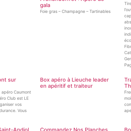
Tir
gala
l’o
Foie gras – Champagne – Tartinables
cap
abs
ino
ind
éco
Fib
Cat
Gen
Pa
nt sur
Box apéro à Lieuche leader
Tr
en apéritif et traiteur
Th
x apéro Caumont
Fre
éro Club est LE
moi
rganiser vos
con
durance. Vous
ape
Saint-Andiol
Commandez Nos Planches
Bo