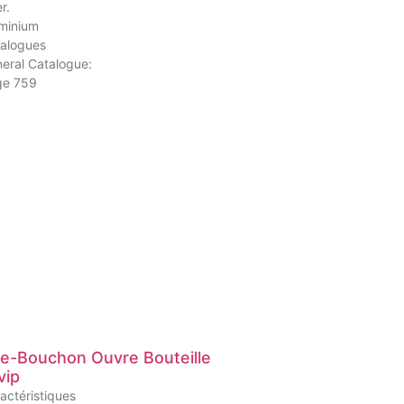
r.
minium
alogues
eral Catalogue:
ge 759
re-Bouchon Ouvre Bouteille
vip
actéristiques