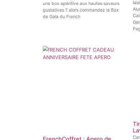
lase
une box apéritive aux hautes saveurs
Alu
gustatives ? alors commandez la Box
Cat
de Gala du French
Gen
Pa
Ti
La
Car
FrenchCoffret : Apero de