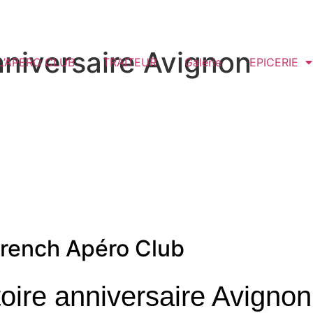
nniversaire Avignon
L’APERO CLUB
TRAITEUR
Galerie
EPICERIE
rench Apéro Club
oire anniversaire Avignon