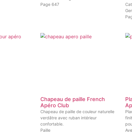
Page 647
Cat
Gen
Pa
Chapeau de paille French
Pl
Apéro Club
Ap
Chapeau de paille de couleur naturelle
Pla
verdâtre avec ruban intérieur
fin
confortable.
pou
Paille
Ave