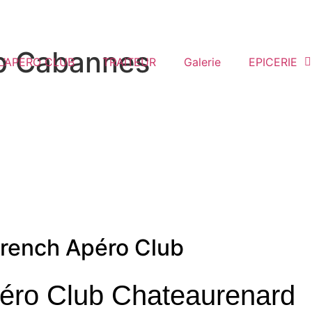
b Cabannes
L’APERO CLUB
TRAITEUR
Galerie
EPICERIE
rench Apéro Club
éro Club Chateaurenard