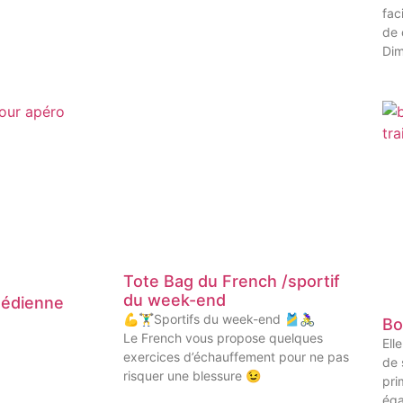
fac
de 
Dim
Tote Bag du French /sportif
du week-end
médienne
💪🏋️‍♂️Sportifs du week-end 🎽🚴‍♀️
Bo
Le French vous propose quelques
Ell
exercices d’échauffement pour ne pas
de 
risquer une blessure 😉
pri
éga