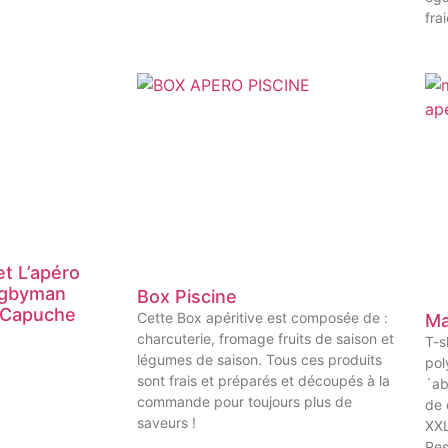
fra
t L’apéro
ugbyman
Box Piscine
 Capuche
Cette Box apéritive est composée de :
Ma
charcuterie, fromage fruits de saison et
T-s
légumes de saison. Tous ces produits
pol
sont frais et préparés et découpés à la
´ab
commande pour toujours plus de
de 
saveurs !
XXL
Res