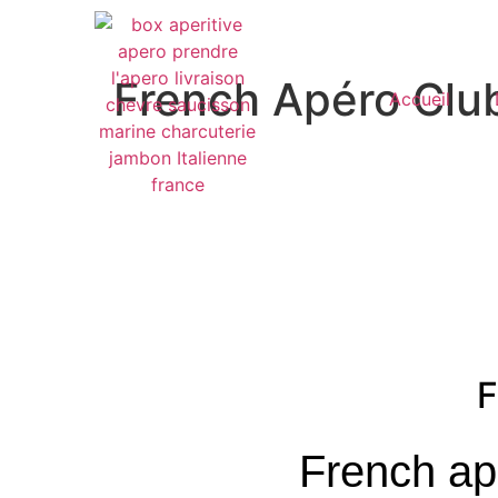
French Apéro Clu
Accueil
F
French ap