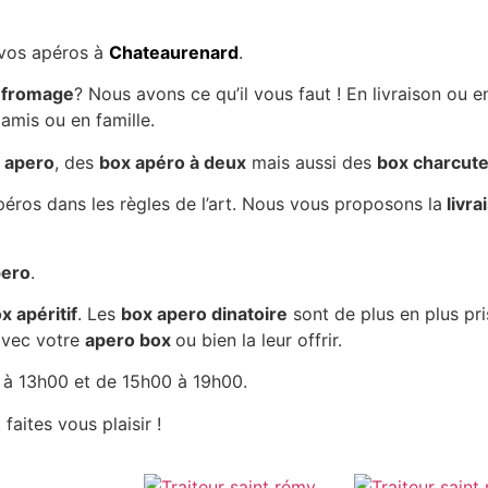
 vos apéros à
Chateaurenard
.
 fromage
? Nous avons ce qu’il vous faut ! En livraison ou en
amis ou en famille.
t apero
, des
box apéro à deux
mais aussi des
box charcute
éros dans les règles de l’art. Nous vous proposons la
livra
pero
.
x apéritif
. Les
box apero dinatoire
sont de plus en plus pri
 avec votre
apero box
ou bien la leur offrir.
à 13h00 et de 15h00 à 19h00.
faites vous plaisir !