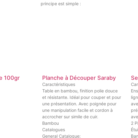
principe est simple :
e 100gr
Planche à Découper Saraby
Set
Caractéristiques
Car
Table en bambou, finition polie douce
Ens
et résistante. Idéal pour couper et pour
lig
une présentation. Avec poignée pour
ave
une manipulation facile et cordon à
pré
accrocher sur simile de cuir.
ave
Bambou
2 P
Catalogues
Étu
General Catalogue:
Ba