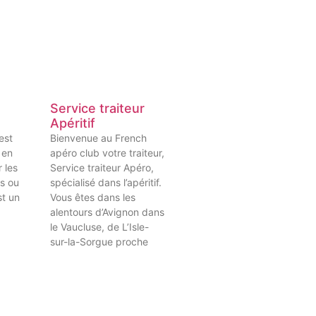
Service traiteur
Apéritif
 est
Bienvenue au French
 en
apéro club votre traiteur,
 les
Service traiteur Apéro,
es ou
spécialisé dans l’apéritif.
st un
Vous êtes dans les
alentours d’Avignon dans
le Vaucluse, de L’Isle-
sur-la-Sorgue proche